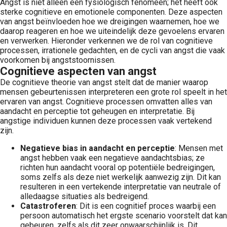
Angst is niet alleen een fysiologisch fenomeen; het heeft ook
sterke cognitieve en emotionele componenten. Deze aspecten
van angst beïnvloeden hoe we dreigingen waarnemen, hoe we
daarop reageren en hoe we uiteindelijk deze gevoelens ervaren
en verwerken. Hieronder verkennen we de rol van cognitieve
processen, irrationele gedachten, en de cycli van angst die vaak
voorkomen bij angststoornissen.
Cognitieve aspecten van angst
De cognitieve theorie van angst stelt dat de manier waarop
mensen gebeurtenissen interpreteren een grote rol speelt in het
ervaren van angst. Cognitieve processen omvatten alles van
aandacht en perceptie tot geheugen en interpretatie. Bij
angstige individuen kunnen deze processen vaak vertekend
zijn.
Negatieve bias in aandacht en perceptie
: Mensen met
angst hebben vaak een negatieve aandachtsbias; ze
richten hun aandacht vooral op potentiële bedreigingen,
soms zelfs als deze niet werkelijk aanwezig zijn. Dit kan
resulteren in een vertekende interpretatie van neutrale of
alledaagse situaties als bedreigend.
Catastroferen
: Dit is een cognitief proces waarbij een
persoon automatisch het ergste scenario voorstelt dat kan
gebeuren, zelfs als dit zeer onwaarschijnlijk is. Dit