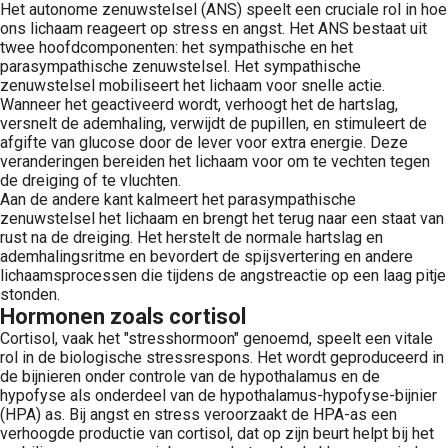
Het autonome zenuwstelsel (ANS) speelt een cruciale rol in hoe
ons lichaam reageert op stress en angst. Het ANS bestaat uit
twee hoofdcomponenten: het sympathische en het
parasympathische zenuwstelsel. Het sympathische
zenuwstelsel mobiliseert het lichaam voor snelle actie.
Wanneer het geactiveerd wordt, verhoogt het de hartslag,
versnelt de ademhaling, verwijdt de pupillen, en stimuleert de
afgifte van glucose door de lever voor extra energie. Deze
veranderingen bereiden het lichaam voor om te vechten tegen
de dreiging of te vluchten.
Aan de andere kant kalmeert het parasympathische
zenuwstelsel het lichaam en brengt het terug naar een staat van
rust na de dreiging. Het herstelt de normale hartslag en
ademhalingsritme en bevordert de spijsvertering en andere
lichaamsprocessen die tijdens de angstreactie op een laag pitje
stonden.
Hormonen zoals cortisol
Cortisol, vaak het "stresshormoon" genoemd, speelt een vitale
rol in de biologische stressrespons. Het wordt geproduceerd in
de bijnieren onder controle van de hypothalamus en de
hypofyse als onderdeel van de hypothalamus-hypofyse-bijnier
(HPA) as. Bij angst en stress veroorzaakt de HPA-as een
verhoogde productie van cortisol, dat op zijn beurt helpt bij het