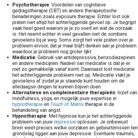
Psychotherapie
: Voordelen van cognitieve
gedragstherapie (CBT) en andere therapeutische
benaderingen zoals exposure therapie. Echter lost ook
praten niet altijd het achterliggende gevoel op. Je begrijpt
vaak heel goed waarom je je zo voelt en wat de oorzaak
is. Het neemt echter in veel gevallen niet de sombere
gevoelens bij je weg. Soms zorgt het vele praten over je
probleem ervoor, dat je maar blijft denken aan je probleem
waardoor je probleem nog groter lijkt.
Medicatie
: Gebruik van antidepressiva, benzodiazepinen
en andere medicijnen. Nadeel van medicatie is dat je er
niet zo gemakkelijk vanaf komt. Daarnaast lost medicatie
het achterliggende probleem niet op. Medicatie vlakt je
gevoelens af zodat je je staande kunt houden om de
alledaagse dingen te kunnen blijven doen.
Alternatieve en complementaire therapieën
: Inzet van
mindfulness, yoga, en mogelijk jouw expertise in
hypnotherapie
en
Touch of Matrix
therapie in de
behandeling van angst.
Hypnotherapie
: Met hypnose kun je het achterliggende
probleem van jouw
depressie
oplossen. Je onbewust
brein weet precies welke oorzaken en gebeurtenissen ten
grondslag liggen aan jouw depressie. Eventuele trauma's,