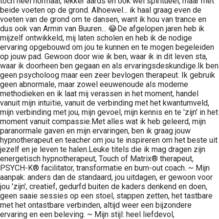
toch heel normaal, lekker aards en ook wel spiritueel, maar met
beide voeten op de grond. Alhoewel... ik haal graag even de
voeten van de grond om te dansen, want ik hou van trance en
dus ook van Armin van Buuren... 😂De afgelopen jaren heb ik
mijzelf ontwikkeld, mij laten scholen en heb ik de nodige
ervaring opgebouwd om jou te kunnen en te mogen begeleiden
op jouw pad. Gewoon door wie ik ben, waar ik in dit leven sta,
waar ik doorheen ben gegaan en als ervaringsdeskundige.Ik ben
geen psycholoog maar een zeer bevlogen therapeut. Ik gebruik
geen abnormale, maar zowel eeuwenoude als moderne
methodieken en ik laat mij verassen in het moment, handel
vanuit mijn intuïtie, vanuit de verbinding met het kwantumveld,
mijn verbinding met jou, mijn gevoel, mijn kennis en te 'zijn' in het
moment vanuit compassie.Met alles wat ik heb geleerd, mijn
paranormale gaven en mijn ervaringen, ben ik graag jouw
hypnotherapeut en teacher om jou te inspireren om het beste uit
jezelf en je leven te halen.Leuke titels die ik mag dragen zijn
energetisch hypnotherapeut, Touch of Matrix® therapeut,
PSYCH-K® facilitator, transformatie en burn-out coach. ~ Mijn
aanpak: anders dan de standaard, jou uitdagen, er gewoon voor
jou 'zijn', creatief, gedurfd buiten de kaders denkend en doen,
geen saaie sessies op een stoel, stappen zetten, het tastbare
met het ontastbare verbinden, altijd weer een bijzondere
ervaring en een beleving. ~ Mijn stijl: heel liefdevol,