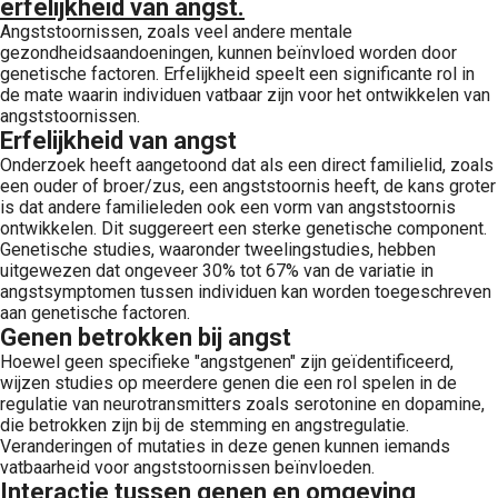
erfelijkheid van angst.
Angststoornissen, zoals veel andere mentale
gezondheidsaandoeningen, kunnen beïnvloed worden door
genetische factoren. Erfelijkheid speelt een significante rol in
de mate waarin individuen vatbaar zijn voor het ontwikkelen van
angststoornissen.
Erfelijkheid van angst
Onderzoek heeft aangetoond dat als een direct familielid, zoals
een ouder of broer/zus, een angststoornis heeft, de kans groter
is dat andere familieleden ook een vorm van angststoornis
ontwikkelen. Dit suggereert een sterke genetische component.
Genetische studies, waaronder tweelingstudies, hebben
uitgewezen dat ongeveer 30% tot 67% van de variatie in
angstsymptomen tussen individuen kan worden toegeschreven
aan genetische factoren.
Genen betrokken bij angst
Hoewel geen specifieke "angstgenen" zijn geïdentificeerd,
wijzen studies op meerdere genen die een rol spelen in de
regulatie van neurotransmitters zoals serotonine en dopamine,
die betrokken zijn bij de stemming en angstregulatie.
Veranderingen of mutaties in deze genen kunnen iemands
vatbaarheid voor angststoornissen beïnvloeden.
Interactie tussen genen en omgeving