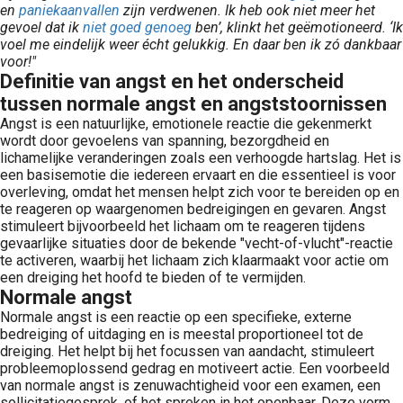
en
paniekaanvallen
zijn verdwenen. Ik heb ook niet meer het
gevoel dat ik
niet goed genoeg
ben’, klinkt het geëmotioneerd. ‘Ik
voel me eindelijk weer écht gelukkig. En daar ben ik zó dankbaar
voor!"
Definitie van angst en het onderscheid
tussen normale angst en angststoornissen
Angst is een natuurlijke, emotionele reactie die gekenmerkt
wordt door gevoelens van spanning, bezorgdheid en
lichamelijke veranderingen zoals een verhoogde hartslag. Het is
een basisemotie die iedereen ervaart en die essentieel is voor
overleving, omdat het mensen helpt zich voor te bereiden op en
te reageren op waargenomen bedreigingen en gevaren. Angst
stimuleert bijvoorbeeld het lichaam om te reageren tijdens
gevaarlijke situaties door de bekende "vecht-of-vlucht"-reactie
te activeren, waarbij het lichaam zich klaarmaakt voor actie om
een dreiging het hoofd te bieden of te vermijden.
Normale angst
Normale angst is een reactie op een specifieke, externe
bedreiging of uitdaging en is meestal proportioneel tot de
dreiging. Het helpt bij het focussen van aandacht, stimuleert
probleemoplossend gedrag en motiveert actie. Een voorbeeld
van normale angst is zenuwachtigheid voor een examen, een
sollicitatiegesprek, of het spreken in het openbaar. Deze vorm