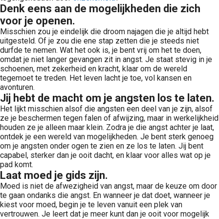
Denk eens aan de mogelijkheden die zich
voor je openen.
Misschien zou je eindelijk die droom najagen die je altijd hebt
uitgesteld. Of je zou die ene stap zetten die je steeds niet
durfde te nemen. Wat het ook is, je bent vrij om het te doen,
omdat je niet langer gevangen zit in angst. Je staat stevig in je
schoenen, met zekerheid en kracht, klaar om de wereld
tegemoet te treden. Het leven lacht je toe, vol kansen en
avonturen.
Jij hebt de macht om je angsten los te laten.
Het lijkt misschien alsof die angsten een deel van je zijn, alsof
ze je beschermen tegen falen of afwijzing, maar in werkelijkheid
houden ze je alleen maar klein. Zodra je die angst achter je laat,
ontdek je een wereld van mogelijkheden. Je bent sterk genoeg
om je angsten onder ogen te zien en ze los te laten. Jij bent
capabel, sterker dan je ooit dacht, en klaar voor alles wat op je
pad komt.
Laat moed je gids zijn.
Moed is niet de afwezigheid van angst, maar de keuze om door
te gaan ondanks die angst. En wanneer je dat doet, wanneer je
kiest voor moed, begin je te leven vanuit een plek van
vertrouwen. Je leert dat je meer kunt dan je ooit voor mogelijk