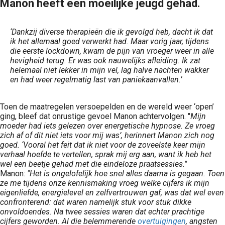
Manon heeft een moeilijke jeugd gehad.
‘Dankzij diverse therapieën die ik gevolgd heb, dacht ik dat
ik het allemaal goed verwerkt had. Maar vorig jaar, tijdens
die eerste lockdown, kwam de pijn van vroeger weer in alle
hevigheid terug. Er was ook nauwelijks afleiding. Ik zat
helemaal niet lekker in mijn vel, lag halve nachten wakker
en had weer regelmatig last van paniekaanvallen.’
Toen de maatregelen versoepelden en de wereld weer ‘open’
ging, bleef dat onrustige gevoel Manon achtervolgen. "
Mijn
moeder had iets gelezen over energetische hypnose. Ze vroeg
zich af of dit niet iets voor mij was’, herinnert Manon zich nog
goed. ‘Vooral het feit dat ik niet voor de zoveelste keer mijn
verhaal hoefde te vertellen, sprak mij erg aan, want ik heb het
wel een beetje gehad met die eindeloze praatsessies."
Manon:
"Het is ongelofelijk hoe snel alles daarna is gegaan. Toen
ze me tijdens onze kennismaking vroeg welke cijfers ik mijn
eigenliefde, energielevel en zelfvertrouwen gaf, was dat wel even
confronterend: dat waren namelijk stuk voor stuk dikke
onvoldoendes. Na twee sessies waren dat echter prachtige
cijfers geworden. Al die belemmerende
overtuigingen
, angsten